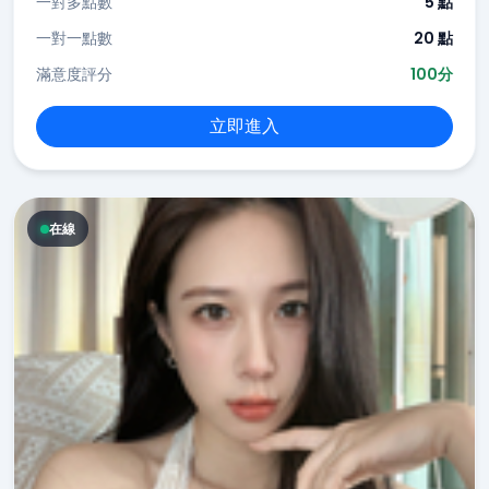
一對多點數
5 點
一對一點數
20 點
滿意度評分
100分
立即進入
在線