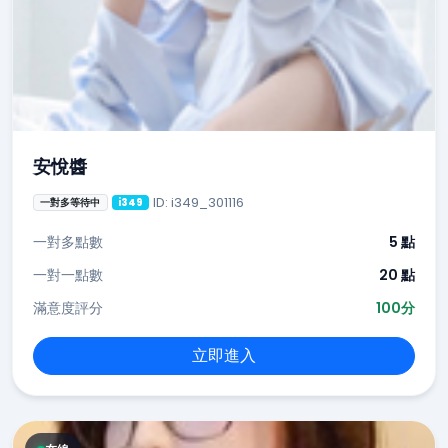
安悅醬
ID: i349_301116
一對多等待中
i349
一對多點數
5 點
一對一點數
20 點
滿意度評分
100分
立即進入