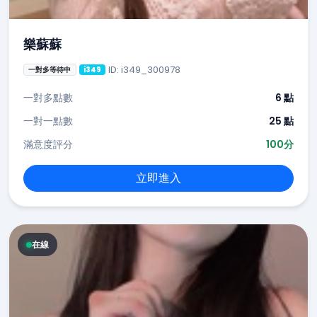
樂蘇蘇
ID: i349_300978
一對多等待中
i349
一對多點數
6 點
一對一點數
25 點
滿意度評分
100分
立即進入
在線