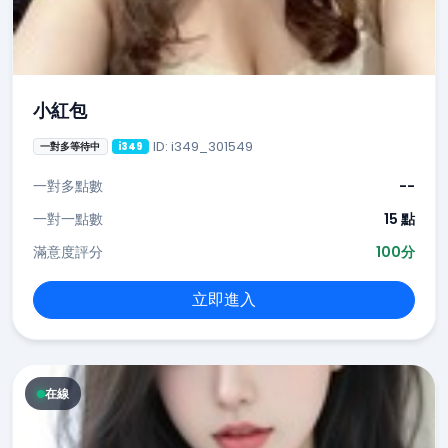
小紅包
ID: i349_301549
一對多等待中
i349
一對多點數
--
一對一點數
15 點
滿意度評分
100分
立即進入
在線