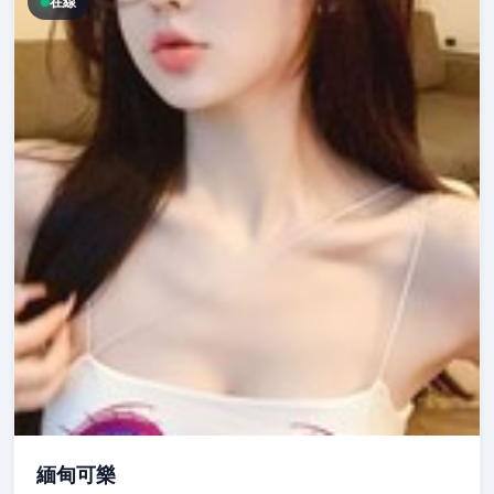
在線
緬甸可樂