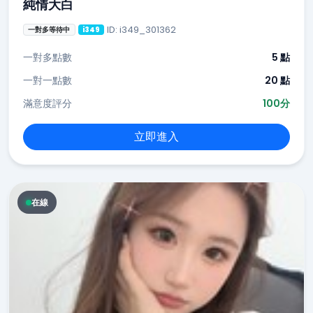
純情大白
ID: i349_301362
一對多等待中
i349
一對多點數
5 點
一對一點數
20 點
滿意度評分
100分
立即進入
在線