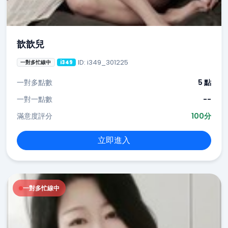
歆歆兒
ID: i349_301225
一對多忙線中
i349
一對多點數
5 點
一對一點數
--
滿意度評分
100分
立即進入
一對多忙線中