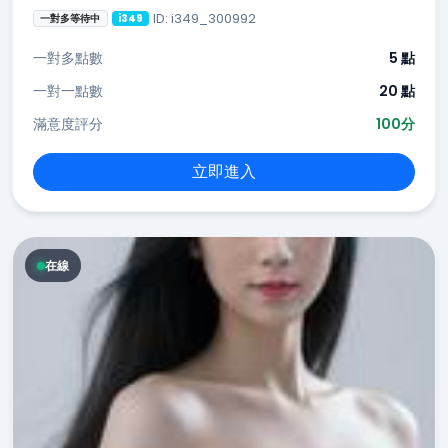
ID: i349_300992
一對多等待中
i349
一對多點數
5 點
一對一點數
20 點
滿意度評分
100分
立即進入
在線