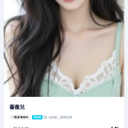
薔薇兒
ID: i349_301539
一對多等待中
i349