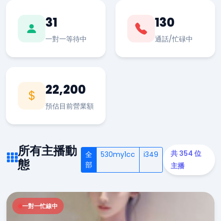
31
130
一對一等待中
通話/忙碌中
22,200
預估目前營業額
所有主播動
共 354 位
全
530my1cc
i349
態
部
主播
一對一忙線中