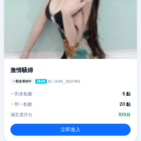
激情騷婦
ID: i349_300750
一對多等待中
i349
一對多點數
5 點
一對一點數
20 點
滿意度評分
100分
立即進入