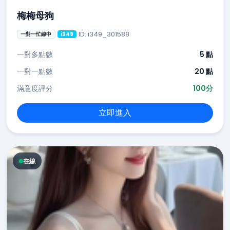
梅梅母狗
ID: i349_301588
一對一忙線中
i349
一對多點數
5 點
一對一點數
20 點
滿意度評分
100分
立即進入
在線